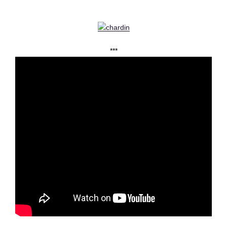
Philippe Conrad « La Nouvelle Revue de l’Histoire »
88 Avenue de Ternes 75008 Paris (6 Numéros par an)
Jean-Baptiste Simeon CHARDIN XVIIIème Siècle
***