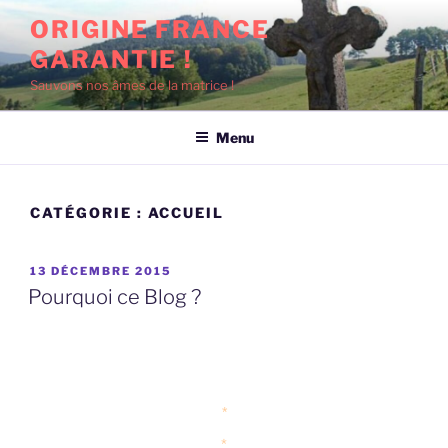
Aller
ORIGINE FRANCE
au
GARANTIE !
contenu
principal
Sauvons nos âmes de la matrice !
Menu
CATÉGORIE :
ACCUEIL
PUBLIÉ
13 DÉCEMBRE 2015
LE
Pourquoi ce Blog ?
*
*