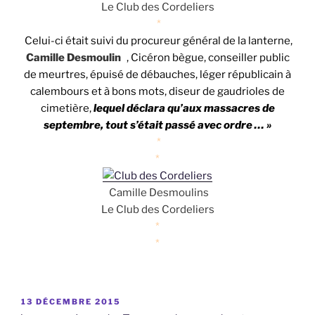
Le Club des Cordeliers
*
Celui-ci était suivi du procureur général de la lanterne,
Camille Desmoulin
s
, Cicéron bègue, conseiller public
de meurtres, épuisé de débauches, léger républicain à
calembours et à bons mots, diseur de gaudrioles de
cimetière,
lequel déclara qu’aux massacres de
septembre, tout s’était passé avec ordre … »
*
*
Camille Desmoulins
Le Club des Cordeliers
*
*
PUBLIÉ
13 DÉCEMBRE 2015
LE