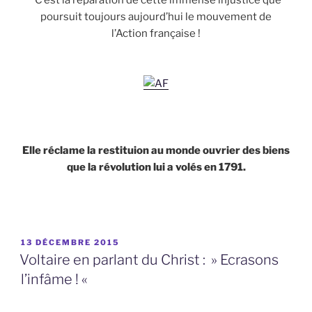
C’est la réparation de cette immense injustice que
poursuit toujours aujourd’hui le mouvement de
l’Action française !
Elle réclame la restituion au monde ouvrier des biens
que la révolution lui a volés en 1791.
PUBLIÉ
13 DÉCEMBRE 2015
LE
Voltaire en parlant du Christ : » Ecrasons
l’infâme ! «