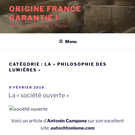
Aller
ORIGINE FRANCE
au
GARANTIE !
contenu
principal
Sauvons nos âmes de la matrice !
Menu
CATÉGORIE :
LA « PHILOSOPHIE DES
LUMIÈRES »
PUBLIÉ
9 FÉVRIER 2019
LE
La « société ouverte »
Voici un article d’
Antonin Campana
sur son excellent
site:
autochtonisme.com