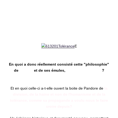
E
En quoi a donc réellement consisté cette "philosophie"
de
Voltaire
et de ses émules,
Diderot, d'Alembert
?
Et en quoi celle-ci a-t-elle ouvert la boite de Pandore de
la
division, de la haine et non de l'humanisme et de la
tolérance, comme sa propagande a voulu nous le faire
croire depuis?