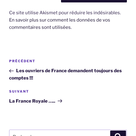
Ce site utilise Akismet pour réduire les indésirables.
En savoir plus sur comment les données de vos
commentaires sont utilisées
.
Navigation
Article
PRÉCÉDENT
de
précédent
Les ouvriers de France demandent toujours des
l’article
comptes !!!
Article
SUIVANT
suivant
La France Royale …..
Recherche
Recher