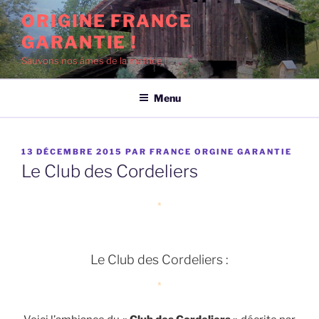
Aller
ORIGINE FRANCE
au
GARANTIE !
contenu
principal
Sauvons nos âmes de la matrice !
Menu
PUBLIÉ
13 DÉCEMBRE 2015
PAR
FRANCE ORGINE GARANTIE
LE
Le Club des Cordeliers
*
Le Club des Cordeliers :
*