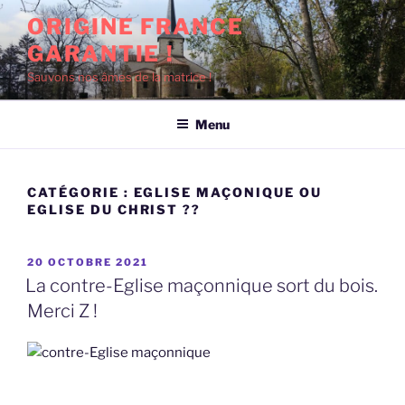
Aller
ORIGINE FRANCE
au
GARANTIE !
contenu
principal
Sauvons nos âmes de la matrice !
Menu
CATÉGORIE :
EGLISE MAÇONIQUE OU
EGLISE DU CHRIST ??
PUBLIÉ
20 OCTOBRE 2021
LE
La contre-Eglise maçonnique sort du bois.
Merci Z !