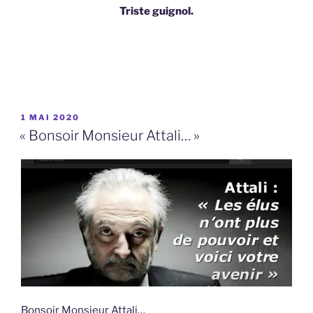
Triste guignol.
PUBLIÉ
1 MAI 2020
LE
« Bonsoir Monsieur Attali… »
Bonsoir Monsieur Attali…