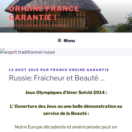
Aller
ORIGINE FRANCE
au
GARANTIE !
contenu
principal
Sauvons nos âmes de la matrice !
Menu
PUBLIÉ
13 AOÛT 2015
PAR
FRANCE ORGINE GARANTIE
LE
Russie: Fraicheur et Beauté …
Jeux Olympiques d’hiver
Sotchi 2014
:
L’ Ouverture des Jeux ou une belle démonstration au
service de la Beauté :
Notre Europe décadente et américanisée peut en