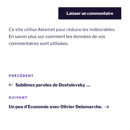
Ce site utilise Akismet pour réduire les indésirables.
En savoir plus sur comment les données de vos
commentaires sont utilisées
.
Navigation
Article
PRÉCÉDENT
de
précédent
Sublimes paroles de Dostoïevsky …
l’article
Article
SUIVANT
suivant
Un peu d’Economie avec Olivier Delamarche.