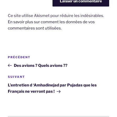
Ce site utilise Akismet pour réduire les indésirables.
En savoir plus sur comment les données de vos
commentaires sont utilisées
.
Navigation
Article
PRÉCÉDENT
de
précédent
Des avions ? Quels avions ??
l’article
Article
SUIVANT
suivant
L’entretien d ‘Amhadinejad par Pujadas que les
Français ne verront pas !