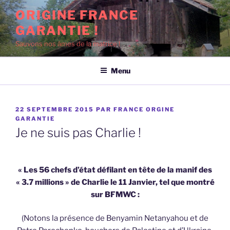
Aller
ORIGINE FRANCE
au
GARANTIE !
contenu
principal
Sauvons nos âmes de la matrice !
Menu
PUBLIÉ
22 SEPTEMBRE 2015
PAR
FRANCE ORGINE
LE
GARANTIE
Je ne suis pas Charlie !
« Les 56 chefs d’état défilant en tête de la manif des
« 3.7 millions » de Charlie le 11 Janvier, tel que montré
sur BFMWC :
(Notons la présence de Benyamin Netanyahou et de