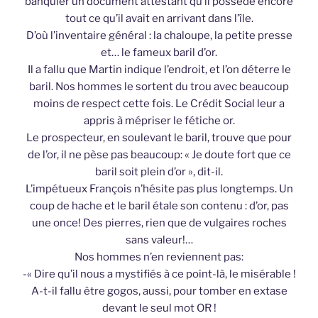
banquier un document attestant qu’il possède encore
tout ce qu’il avait en arrivant dans l’île.
D’où l’inventaire général : la chaloupe, la petite presse
et… le fameux baril d’or.
Il a fallu que Martin indique l’endroit, et l’on déterre le
baril. Nos hommes le sortent du trou avec beaucoup
moins de respect cette fois. Le Crédit Social leur a
appris à mépriser le fétiche or.
Le prospecteur, en soulevant le baril, trouve que pour
de l’or, il ne pèse pas beaucoup: « Je doute fort que ce
baril soit plein d’or », dit-il.
L’impétueux François n’hésite pas plus longtemps. Un
coup de hache et le baril étale son contenu : d’or, pas
une once! Des pierres, rien que de vulgaires roches
sans valeur!…
Nos hommes n’en reviennent pas:
-« Dire qu’il nous a mystifiés à ce point-là, le misérable !
A-t-il fallu être gogos, aussi, pour tomber en extase
devant le seul mot OR !