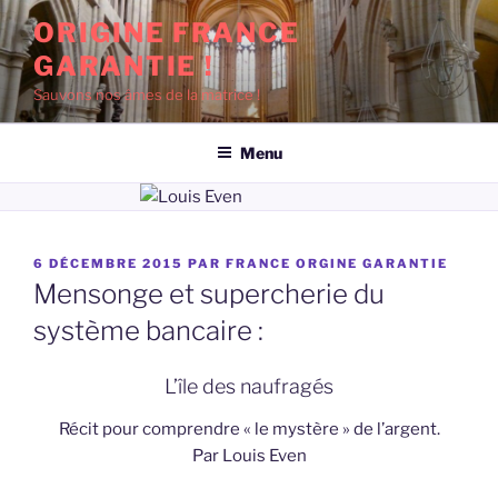
Aller
ORIGINE FRANCE
au
GARANTIE !
contenu
principal
Sauvons nos âmes de la matrice !
Menu
PUBLIÉ
6 DÉCEMBRE 2015
PAR
FRANCE ORGINE GARANTIE
LE
Mensonge et supercherie du
système bancaire :
L’île des naufragés
Récit pour comprendre « le mystère » de l’argent.
Par Louis Even