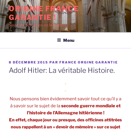
Aller
ORIGINE FRANCE
au
GARANTIE !
contenu
principal
Sauvons nos âmes de la matrice !
Menu
PUBLIÉ
8 DÉCEMBRE 2015
PAR
FRANCE ORGINE GARANTIE
LE
Adolf Hitler: La véritable Histoire.
*
*
Nous pensons bien évidemment savoir tout ce qu’il y a
à savoir sur le sujet de la
seconde guerre mondiale et
l’histoire de l’Allemagne hitlérienne !
En effet, chaque jour ou presque, des officines attitrées
nous rappellent à un « devoir de mémoire » sur ce sujet