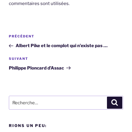
commentaires sont utilisées
.
Navigation
Article
PRÉCÉDENT
de
précédent
Albert Pike et le complot qui n’existe pas …
l’article
Article
SUIVANT
suivant
Philippe Ploncard d’Assac
Recherche
Recher
pour
:
RIONS UN PEU: