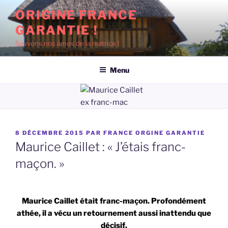
Aller
ORIGINE FRANCE
au
GARANTIE !
contenu
principal
Sauvons nos âmes de la matrice !
Menu
PUBLIÉ
8 DÉCEMBRE 2015
PAR
FRANCE ORGINE GARANTIE
LE
Maurice Caillet : « J’étais franc-
maçon. »
Maurice Caillet était franc-maçon. Profondément
athée, il a vécu un retournement aussi inattendu que
décisif.