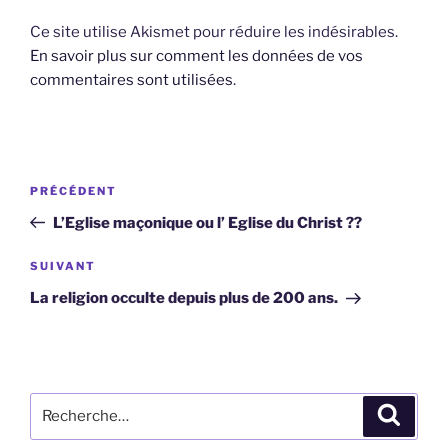
Ce site utilise Akismet pour réduire les indésirables.
En savoir plus sur comment les données de vos
commentaires sont utilisées
.
Navigation
Article
PRÉCÉDENT
de
précédent
L’Eglise maçonique ou l’ Eglise du Christ ??
l’article
Article
SUIVANT
suivant
La religion occulte depuis plus de 200 ans.
Recherche
Recher
pour