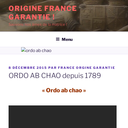
Aller
ORIGINE FRANCE
au
GARANTIE !
contenu
principal
Sauvons nos âmes de la matrice !
Menu
PUBLIÉ
8 DÉCEMBRE 2015
PAR
FRANCE ORGINE GARANTIE
LE
ORDO AB CHAO depuis 1789
« Ordo ab chao »