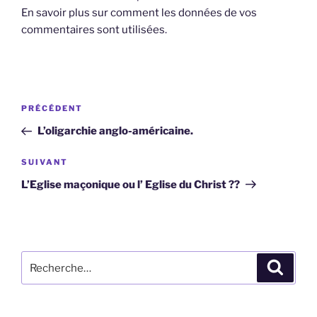
En savoir plus sur comment les données de vos
commentaires sont utilisées
.
Navigation
Article
PRÉCÉDENT
de
précédent
L’oligarchie anglo-américaine.
l’article
Article
SUIVANT
suivant
L’Eglise maçonique ou l’ Eglise du Christ ??
Recherche
Recher
pour
: