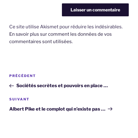
Ce site utilise Akismet pour réduire les indésirables.
En savoir plus sur comment les données de vos
commentaires sont utilisées
.
Navigation
Article
PRÉCÉDENT
de
précédent
Sociétés secrètes et pouvoirs en place …
l’article
Article
SUIVANT
suivant
Albert Pike et le complot qui n’existe pas …