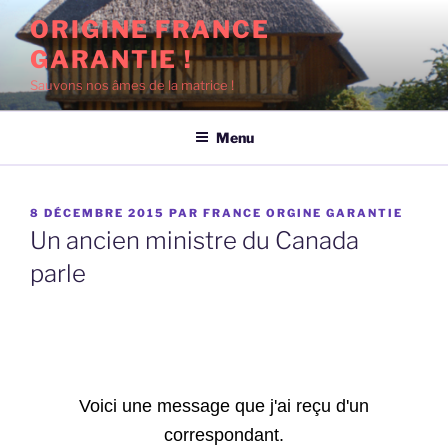
Aller
ORIGINE FRANCE
au
GARANTIE !
contenu
principal
Sauvons nos âmes de la matrice !
Menu
PUBLIÉ
8 DÉCEMBRE 2015
PAR
FRANCE ORGINE GARANTIE
LE
Un ancien ministre du Canada
parle
Voici une message que j'ai reçu d'un
correspondant.