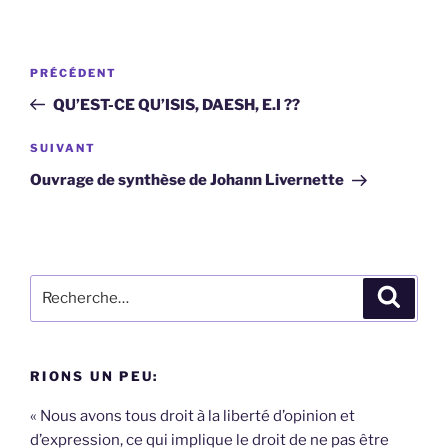
Navigation
Article
PRÉCÉDENT
de
précédent
QU’EST-CE QU’ISIS, DAESH, E.I ??
l’article
Article
SUIVANT
suivant
Ouvrage de synthèse de Johann Livernette
Recherche
Recher
pour
:
RIONS UN PEU:
« Nous avons tous droit à la liberté d’opinion et
d’expression, ce qui implique le droit de ne pas être