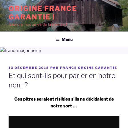
Aller
ORIGINE FRANCE
au
GARANTIE !
contenu
principal
Sauvons nos âmes de la matrice !
Menu
PUBLIÉ
13 DÉCEMBRE 2015
PAR
FRANCE ORGINE GARANTIE
LE
Et qui sont-ils pour parler en notre
nom ?
Ces pitres seraient risibles s’ils ne décidaient de
notre sort …