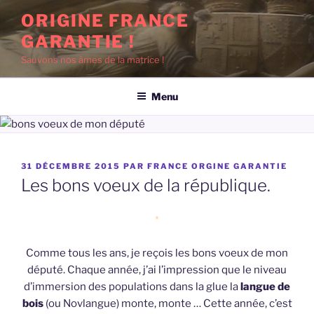
Aller
ORIGINE FRANCE
au
GARANTIE !
contenu
principal
Sauvons nos âmes de la matrice !
Menu
PUBLIÉ
31 DÉCEMBRE 2015
PAR
FRANCE ORGINE GARANTIE
LE
Les bons voeux de la république.
*
Comme tous les ans, je reçois les bons voeux de mon
député. Chaque année, j’ai l’impression que le niveau
d’immersion des populations dans la glue la
langue de
bois
(ou Novlangue) monte, monte … Cette année, c’est