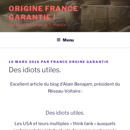
Aller
ORIGINE FRANCE
au
GARANTIE !
contenu
principal
Sauvons nos âmes de la matrice !
Menu
PUBLIÉ
10 MARS 2016
PAR
FRANCE ORGINE GARANTIE
LE
Des idiots utiles.
Excellent article du blog d’Alain Benajam, président du
Réseau-Voltaire :
Des idiots utiles.
Les USA et leurs multiples « think tank » auxquels