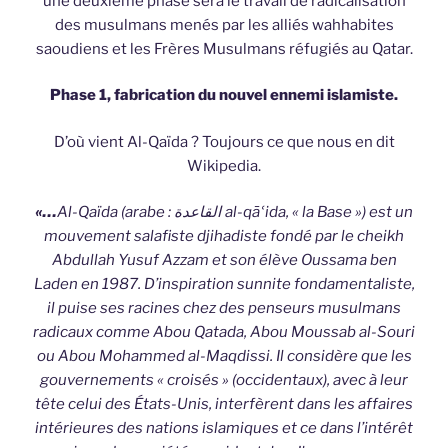
une deuxième phase sera le travail de radicalisation
des musulmans menés par les alliés wahhabites
saoudiens et les Frères Musulmans réfugiés au Qatar.
Phase 1, fabrication du nouvel ennemi islamiste.
D’où vient Al-Qaïda ? Toujours ce que nous en dit
Wikipedia.
«…
Al-Qaïda (arabe :
al-qā
ʿ
ida, « la Base ») est un
القاعدة
mouvement salafiste djihadiste fondé par le cheikh
Abdullah Yusuf Azzam et son élève Oussama ben
Laden en 1987. D’inspiration sunnite fondamentaliste,
il puise ses racines chez des penseurs musulmans
radicaux comme Abou Qatada, Abou Moussab al-Souri
ou Abou Mohammed al-Maqdissi. Il considère que les
gouvernements « croisés » (occidentaux), avec à leur
tête celui des États-Unis, interfèrent dans les affaires
intérieures des nations islamiques et ce dans l’intérêt