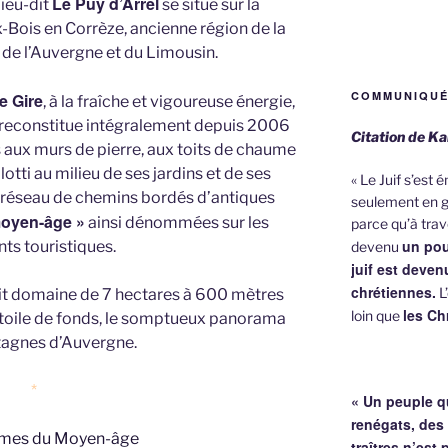
Le Puy d’Arrel
lieu-dit
se situe sur la
Bois en Corrèze, ancienne région de la
s de l’Auvergne et du Limousin.
COMMUNIQUÉ
e Gire
, à la fraîche et vigoureuse énergie,
e, reconstitue intégralement depuis 2006
Citation de Ka
s aux murs de pierre, aux toits de chaume
lotti au milieu de ses jardins et de ses
« Le Juif s’est
 réseau de chemins bordés d’antiques
seulement en g
moyen-âge »
ainsi dénommées sur les
parce qu’à trave
un pou
nts touristiques.
devenu
juif est deve
chrétiennes.
L’
it domaine de 7 hectares à 600 mètres
les Ch
loin que
r toile de fonds, le somptueux panorama
agnes d’Auvergne.
*
« Un peuple q
renégats, des
traîtres n’est 