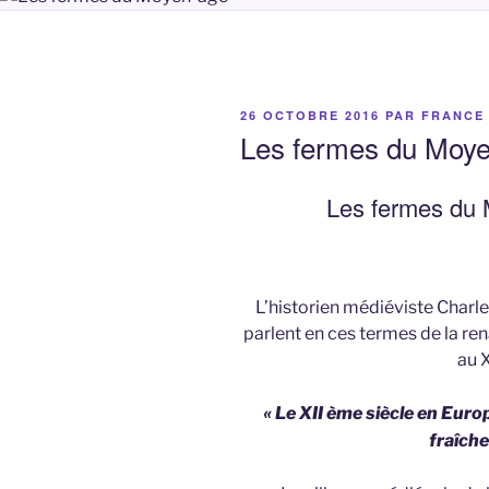
PUBLIÉ
26 OCTOBRE 2016
PAR
FRANCE
LE
Les fermes du Moye
Les fermes du 
L’historien médiéviste Charles
parlent en ces termes de la re
au X
« Le XII ème siècle en Euro
fraîche