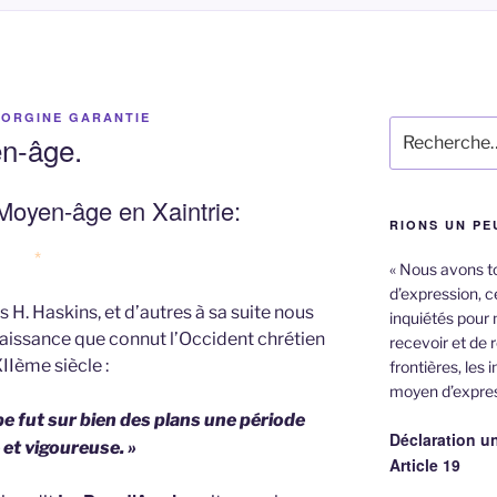
 ORGINE GARANTIE
Recherche
n-âge.
pour
:
Moyen-âge en Xaintrie:
RIONS UN PE
*
« Nous avons tou
d’expression, ce
 H. Haskins, et d’autres à sa suite nous
inquiétés pour 
naissance que connut l’Occident chrétien
recevoir et de 
IIème siècle :
frontières, les 
moyen d’expres
pe fut sur bien des plans une période
Déclaration un
 et vigoureuse. »
Article 19