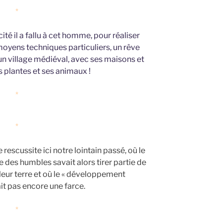
*
ité il a fallu à cet homme, pour réaliser
yens techniques particuliers, un rêve
 un village médiéval, avec ses maisons et
s plantes et ses animaux !
*
*
escussite ici notre lointain passé, où le
des humbles savait alors tirer partie de
leur terre et où le « développement
ait pas encore une farce.
*