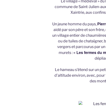
Le village « médiéval » du 
commune de Saint-Julien-aux-
Xaintrie, aux confin
Pierr
Un jeune homme du pays,
aidé par son père et son frèr
un village entier de chaumière
ou de tuiles de chataîgner, b
vergers et parcourus par un
« Les fermes du 
murets :
déplia
Le hameau s’étend sur un pet
d’altitude environ, avec, pou
des mont