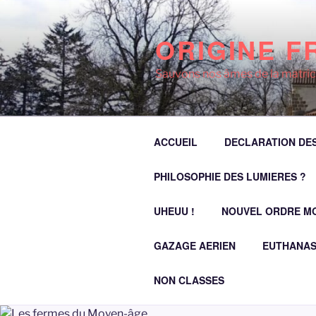
Aller
au
ORIGINE F
contenu
principal
Sauvons nos âmes de la matric
ACCUEIL
DECLARATION DES
PHILOSOPHIE DES LUMIERES ?
UHEUU !
NOUVEL ORDRE M
GAZAGE AERIEN
EUTHANAS
NON CLASSES