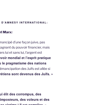
 D’AMNESY INTERNATIONAL:
rl Marx:
 émancipé d’une façon juive, pas
agnant du pouvoir financier, mais
rs lui et sans lui, l’argent est
voir mondial et l’esprit pratique
nu le pragmatisme des nations
émancipation des Juifs est allée si
rétiens sont devenus des Juifs. »
ui élit des corrompus, des
 imposteurs, des voleurs et des
pas victime !
Il est complice. »