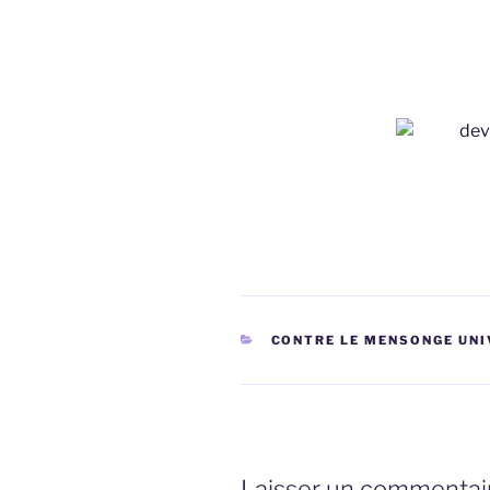
CATÉGORIES
CONTRE LE MENSONGE UNIV
Laisser un commentai