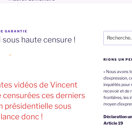
NE GARANTIE
Recherche
 sous haute censure !
pour
:
*
RIONS UN PE
« Nous avons tou
d’expression, ce
ntes vidéos de Vincent
inquiétés pour 
recevoir et de 
 censurées ces derniers
frontières, les 
n présidentielle sous
moyen d’expres
llance donc !
Déclaration un
Article 19