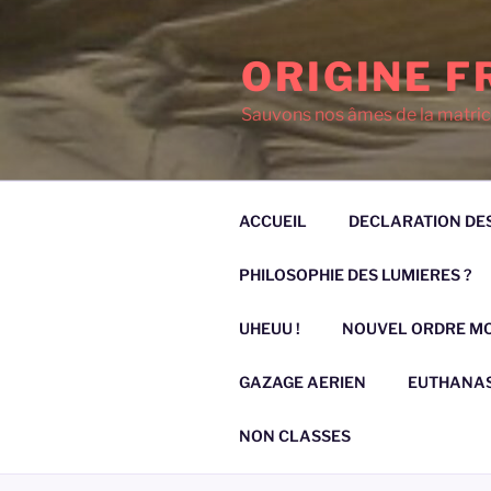
Aller
au
ORIGINE F
contenu
principal
Sauvons nos âmes de la matric
ACCUEIL
DECLARATION DES
PHILOSOPHIE DES LUMIERES ?
UHEUU !
NOUVEL ORDRE M
GAZAGE AERIEN
EUTHANAS
NON CLASSES