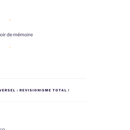
*
*
ERSEL : REVISIONISME TOTAL !
re