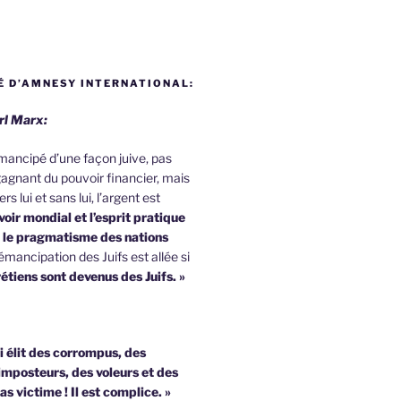
 D’AMNESY INTERNATIONAL:
rl Marx:
 émancipé d’une façon juive, pas
agnant du pouvoir financier, mais
rs lui et sans lui, l’argent est
oir mondial et l’esprit pratique
u le pragmatisme des nations
émancipation des Juifs est allée si
étiens sont devenus des Juifs. »
i élit des corrompus, des
imposteurs, des voleurs et des
pas victime !
Il est complice. »