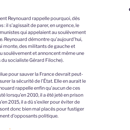
George
ncent Reynouard rappelle pourquoi, dès
 : il s’agissait de parer, en urgence, le
munistes qui appelaient au soulèvement
vile. Reynouard démontre qu’aujourd’hui,
ui monte, des militants de gauche et
au soulèvement et annoncent même une
 du socialiste Gérard Filoche).
élue pour sauver la France devrait peut-
rer la sécurité de l’État. Elle en aurait le
ynouard rappelle enfin qu’aucun de ces
é lorsqu’en 2010, il a été jeté en prison
en 2015, il a dû s’exiler pour éviter de
s sont donc bien mal placés pour fustiger
ement d’opposants politique.
*