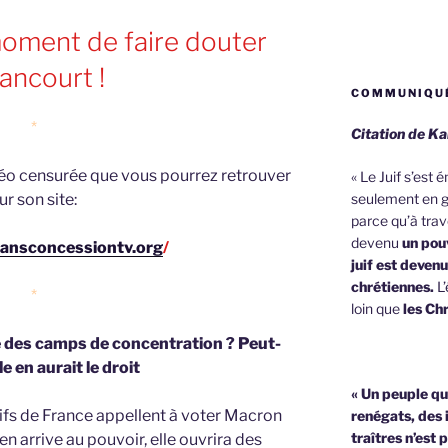
moment de faire douter
lancourt !
COMMUNIQUÉ
*
Citation de Ka
idéo censurée que vous pourrez retrouver
« Le Juif s’est
ur son site:
seulement en g
parce qu’à trave
devenu
un pouv
sansconcessiontv.org
/
juif est deven
chrétiennes.
L’
*
loin que
les Chr
e des camps de concentration ? Peut-
lle en aurait le droit
« Un peuple qu
juifs de France appellent à voter Macron
renégats, des 
traîtres n’est 
n arrive au pouvoir, elle ouvrira des