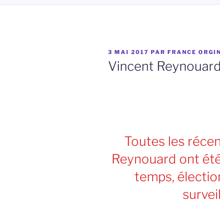
PUBLIÉ
3 MAI 2017
PAR
FRANCE ORGI
LE
Vincent Reynouard
Toutes les réce
Reynouard ont été
temps, électio
survei