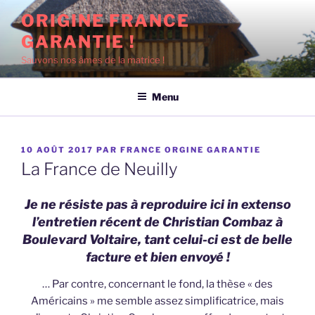
Aller
ORIGINE FRANCE
au
GARANTIE !
contenu
principal
Sauvons nos âmes de la matrice !
Menu
PUBLIÉ
10 AOÛT 2017
PAR
FRANCE ORGINE GARANTIE
LE
La France de Neuilly
Je ne résiste pas à reproduire ici in extenso
l’entretien récent de Christian Combaz à
Boulevard Voltaire, tant celui-ci est de belle
facture et bien envoyé !
… Par contre, concernant le fond, la thèse « des
Américains » me semble assez simplificatrice, mais