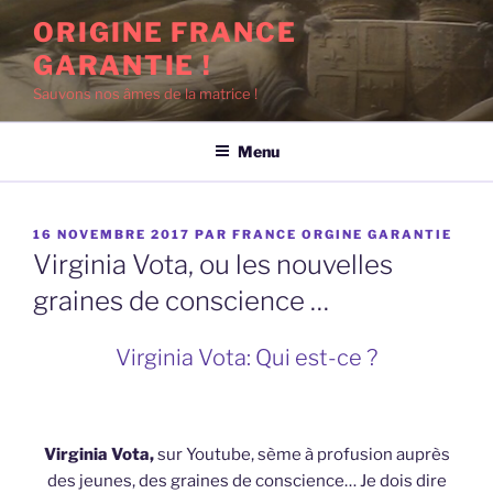
Aller
ORIGINE FRANCE
au
GARANTIE !
contenu
principal
Sauvons nos âmes de la matrice !
Menu
PUBLIÉ
16 NOVEMBRE 2017
PAR
FRANCE ORGINE GARANTIE
LE
Virginia Vota, ou les nouvelles
graines de conscience …
Virginia Vota: Qui est-ce ?
Virginia Vota,
sur Youtube, sème à profusion auprès
des jeunes, des graines de conscience… Je dois dire