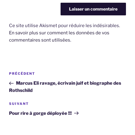
Ce site utilise Akismet pour réduire les indésirables.
En savoir plus sur comment les données de vos
commentaires sont utilisées
.
Navigation
Article
PRÉCÉDENT
de
précédent
Marcus Eli ravage, écrivain juif et biographe des
l’article
Rothschild
Article
SUIVANT
suivant
Pour rire à gorge déployée !!!