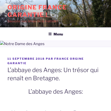
Aller
ORIGINE FRANCE
au
GARANTIE !
contenu
principal
Sauvons nos âmes de la matrice !
Menu
PUBLIÉ
11 SEPTEMBRE 2018
PAR
FRANCE ORGINE
LE
GARANTIE
L’abbaye des Anges: Un trésor qui
renaît en Bretagne.
L’abbaye des Anges: