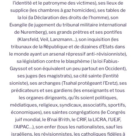
l’identité et le patronyme des victimes), ses lieux de
supplice (les chambres à gaz homicides), ses tables de
la loi (la Déclaration des droits de l’homme), son
Evangile (le jugement du tribunal militaire international
de Nuremberg), ses grands prêtres et ses pontifes
(Klarsfeld, Veil, Lanzmann…), son inquisition (les
tribunaux de la République et de dizaines d’Etats dans
le monde ayant un arsenal répressif anti-révisionniste),
sa législation contre le blasphème ( la loi Fabius-
Gayssot et son équivalent un peu partout en Occident),
ses juges (les magistrats), sa cité sainte (l’entité
sioniste), ses archanges (Tsahal protégeant l’Eretz), ses
prédicateurs et ses gardiens (les enseignants et tous
les organes dirigeants, qu’ils soient politiques,
médiatiques, religieux, syndicaux, associatifs, sportifs,
économiques), ses saintes congrégations (le Congrès
juif mondial, le B’nai B’rith, le CRIF, la LICRA, l’UEJF,
l’AIPAC…), son enfer (tous les nationalistes, sauf les
israéliens, les révisionnistes, les catholiques fidèles à