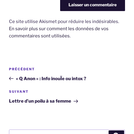
Ce site utilise Akismet pour réduire les indésirables.
En savoir plus sur comment les données de vos
commentaires sont utilisées
.
Navigation
Article
PRÉCÉDENT
de
précédent
« Q Anon » : Info inouÏe ou intox ?
l’article
Article
SUIVANT
suivant
Lettre d’un poilu à sa femme
Recherche