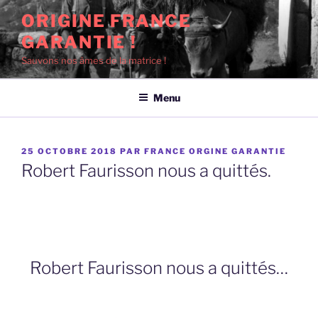
Aller
ORIGINE FRANCE
au
GARANTIE !
contenu
principal
Sauvons nos âmes de la matrice !
Menu
PUBLIÉ
25 OCTOBRE 2018
PAR
FRANCE ORGINE GARANTIE
LE
Robert Faurisson nous a quittés.
Robert Faurisson nous a quittés
…