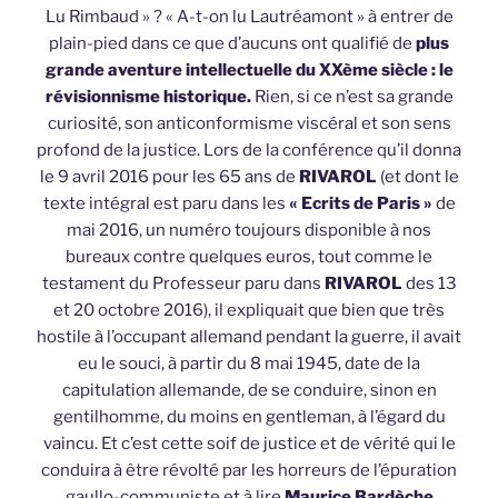
Lu Rimbaud » ? « A-t-on lu Lautréamont » à entrer de
plain-pied dans ce que d’aucuns ont qualifié de
plus
grande aventure intellectuelle du XXème siècle : le
révisionnisme historique.
Rien, si ce n’est sa grande
curiosité, son anticonformisme viscéral et son sens
profond de la justice. Lors de la conférence qu’il donna
le 9 avril 2016 pour les 65 ans de
RIVAROL
(et dont le
texte intégral est paru dans les
« Ecrits de Paris »
de
mai 2016, un numéro toujours disponible à nos
bureaux contre quelques euros, tout comme le
testament du Professeur paru dans
RIVAROL
des 13
et 20 octobre 2016), il expliquait que bien que très
hostile à l’occupant allemand pendant la guerre, il avait
eu le souci, à partir du 8 mai 1945, date de la
capitulation allemande, de se conduire, sinon en
gentilhomme, du moins en gentleman, à l’égard du
vaincu. Et c’est cette soif de justice et de vérité qui le
conduira à être révolté par les horreurs de l’épuration
gaullo-communiste et à lire
Maurice Bardèche