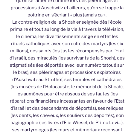
qu’on se lamente comme lors des pèlerinages et
processions à Auschwitz et ailleurs, qu’on se frappe la
poitrine en s’écriant « plus jamais ça ».
La contre-religion de la Shoah enseignée dès l’école
primaire et tout au long de la vie à travers la télévision,
le cinéma, les divertissements singe en effet les
rituels catholiques avec son culte des martyrs (les six
millions), des saints (les Justes récompensés par l’Etat
d’Israël), des miraculés (les survivants de la Shoah), des
stigmatisés (les déportés avec leur numéro tatoué sur
le bras), ses pèlerinages et processions expiatoires
d’Auschwitz au Struthof, ses temples et cathédrales
(les musées de l’Holocauste, le mémorial de la Shoah),
les aumônes pour être absous de ses fautes (les
réparations financières incessantes en faveur de l’Etat
d’Israël et des descendants de déportés), ses reliques
(les dents, les cheveux, les souliers des déportés), son
hagiographie (les livres d’Elie Wiesel, de Primo Levi…),
ses martyrologes (les murs et mémoriaux recensant