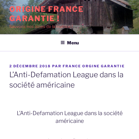
Aller
ORIGINE FRANCE
au
GARANTIE !
contenu
principal
Sauvons nos âmes de la matrice !
Menu
PUBLIÉ
2 DÉCEMBRE 2018
PAR
FRANCE ORGINE GARANTIE
LE
L’Anti-Defamation League dans la
société américaine
L’Anti-Defamation League dans la société
américaine