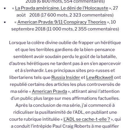
2018 (6 800 mots, 554 commentaires)
«
La Pravda américaine. Le déni de l’Holocauste
», 27
août 2018 (17 600 mots, 2 323 commentaires)
«
American Pravda: 9/11 Conspiracy Theories
», 10
septembre 2018 (11 000 mots, 2 355 commentaires)
Lorsque la colère divine oublie de frapper un hérétique
et que les terribles gardiens de la bien-pensance
semblent avoir soudain perdu le goût de la bataille,
d’autres hérétiques ne tardent pas à en s’en apercevoir
et à s’enhardir. Les principaux sites pro-russes et
libertariens tels que
Russia Insider
et
LewRockwell
ont
republié certains des articles les plus controversés de
ma série «
American Pravda
», attirant ainsi l’attention
d’un public plus large sur mes affirmations factuelles.
Après la conclusion de ma série, j’ai commencé à
ridiculiser la pusillanimité de l’ADL, en publiant une
courte rubrique intitulée «
L’ADL se cache-t-elle ?
», qui
a conduit l’intrépide Paul Craig Roberts à me qualifier