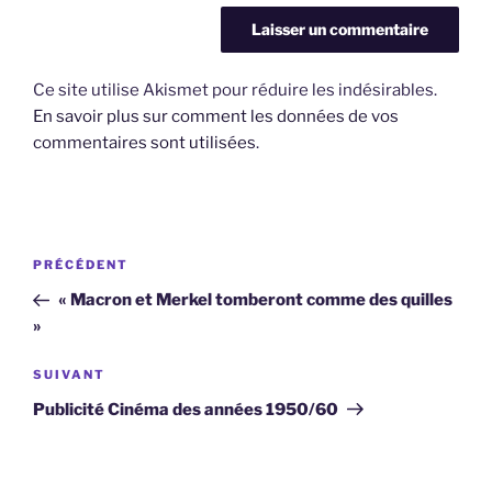
Ce site utilise Akismet pour réduire les indésirables.
En savoir plus sur comment les données de vos
commentaires sont utilisées
.
Navigation
Article
PRÉCÉDENT
de
précédent
« Macron et Merkel tomberont comme des quilles
l’article
»
Article
SUIVANT
suivant
Publicité Cinéma des années 1950/60