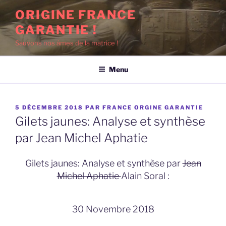
Aller
ORIGINE FRANCE
au
GARANTIE !
contenu
principal
Sauvons nos âmes de la matrice !
Menu
PUBLIÉ
5 DÉCEMBRE 2018
PAR
FRANCE ORGINE GARANTIE
LE
Gilets jaunes: Analyse et synthèse
par Jean Michel Aphatie
Gilets jaunes: Analyse et synthèse par
Jean
Michel Aphatie
Alain Soral :
30 Novembre 2018