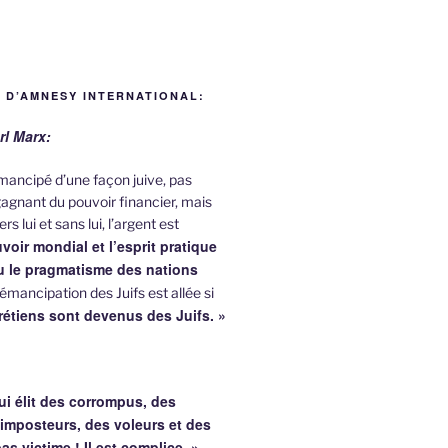
 D’AMNESY INTERNATIONAL:
rl Marx:
 émancipé d’une façon juive, pas
agnant du pouvoir financier, mais
rs lui et sans lui, l’argent est
voir mondial et l’esprit pratique
nu le pragmatisme des nations
émancipation des Juifs est allée si
rétiens sont devenus des Juifs. »
ui élit des corrompus, des
 imposteurs, des voleurs et des
pas victime !
Il est complice. »