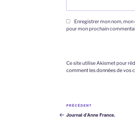
Enregistrer mon nom, mon e
pour mon prochain commentai
Ce site utilise Akismet pour réd
comment les données de vos c
Navigation
Article
PRÉCÉDENT
de
précédent
Journal d’Anne France.
l’article