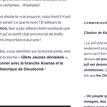
s certaines… Ahahaha !
réside le vrai pouvoir, celui dont il n’est
serait-ce que le nom ! D’ailleurs la
COMMUNIQUÉ
anco,
leur a par ailleurs bien expliqué que
Citation de Ka
 qu’un petit club provincial de trafic
ans importance aucune !
« Le Juif s’est
seulement en g
des, vous semblez sur la bonne piste, non
parce qu’à trave
« Gilets Jaunes déniaisés »,
ne branche
un pou
devenu
sionner avec la branche Ananas et la
juif est deve
Historique de Dieudonné
!
chrétiennes.
L’
les Ch
loin que
« Un peuple q
renégats, des
traîtres n’est 