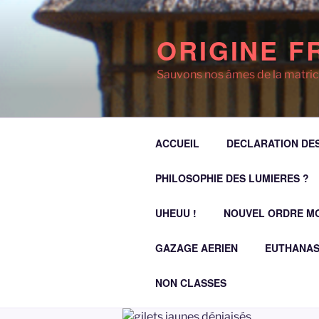
Aller
au
ORIGINE F
contenu
principal
Sauvons nos âmes de la matric
ACCUEIL
DECLARATION DES
PHILOSOPHIE DES LUMIERES ?
UHEUU !
NOUVEL ORDRE M
GAZAGE AERIEN
EUTHANAS
NON CLASSES