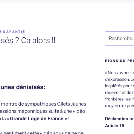
E GARANTIE
Recherche
sés ? Ca alors !!
pour
:
RIONS UN PE
« Nous avons tou
d’expression, ce
aunes déniaisés:
inquiétés pour 
recevoir et de 
frontières, les 
s montre de sympathiques Gilets Jaunes
moyen d’expres
pressions maçonniques suite à une vidéo
Grande Loge de France »
Déclaration un
 la «
!
Article 19
er gentiment cette vidéo sous peine de