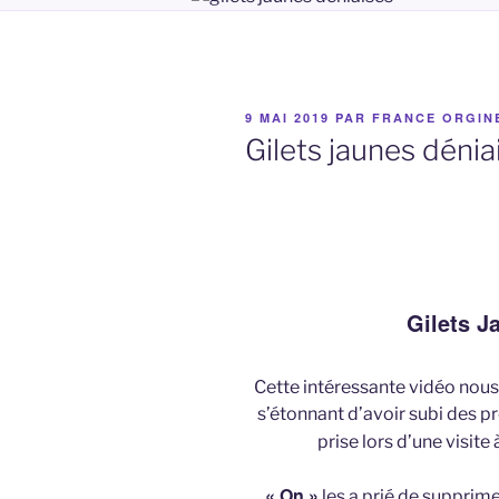
PUBLIÉ
9 MAI 2019
PAR
FRANCE ORGIN
LE
Gilets jaunes déniai
Gilets J
Cette intéressante vidéo nou
s’étonnant d’avoir subi des 
prise lors d’une visite à
« On »
les a prié de supprim