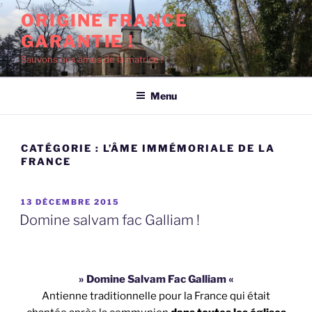
Aller
ORIGINE FRANCE
au
GARANTIE !
contenu
principal
Sauvons nos âmes de la matrice !
Menu
CATÉGORIE :
L’ÂME IMMÉMORIALE DE LA
FRANCE
PUBLIÉ
13 DÉCEMBRE 2015
LE
Domine salvam fac Galliam !
» Domine Salvam Fac Galliam «
Antienne traditionnelle pour la France qui était