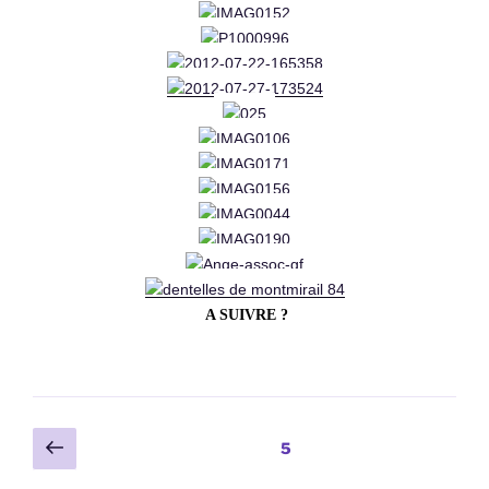
A SUIVRE ?
Pagination
Page
Page
5
précédente
des