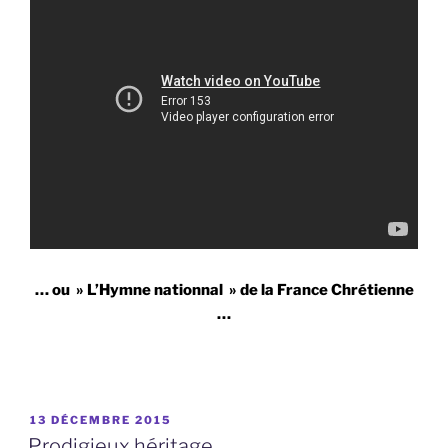
… ou » L’Hymne nationnal » de la France Chrétienne
…
PUBLIÉ
13 DÉCEMBRE 2015
LE
Prodigieux héritage.