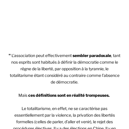
"La démocratie peut-elle devenir totalitaire ? " Editions
Contretemps 380 Pages 22 €
"
L’association peut effectivement
sembler paradoxale
, tant
nos esprits sont habitués à définir la démocratie comme le
règne de la liberté, par opposition à la tyrannie, le
totalitarisme étant considéré au contraire comme l’absence
de démocratie.
Mais
ces définitions sont en réalité trompeuses.
Le totalitarisme, en effet, ne se caractérise pas
essentiellement par la violence, la privation des libertés
formelles (celles de parler, d’aller et venir), le rejet des
procédures électives. Il y a des élections en Chine. Il y en