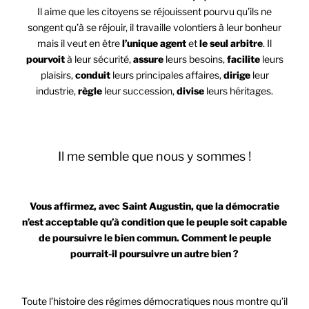
Il aime que les citoyens se réjouissent pourvu qu’ils ne
songent qu’à se réjouir, il travaille volontiers à leur bonheur
mais il veut en être
l’unique agent
et
le seul arbitre
. Il
pourvoit
à leur sécurité,
assure
leurs besoins,
facilite
leurs
plaisirs,
conduit
leurs principales affaires,
dirige
leur
industrie,
règle
leur succession,
divise
leurs héritages.
Que ne peut-il leur retirer le trouble de penser et la peine
de vivre ? »
Il me semble que nous y sommes !
Vous affirmez, avec Saint Augustin, que la démocratie
n’est acceptable qu’à condition que le peuple soit capable
de poursuivre le bien commun. Comment le peuple
pourrait-il poursuivre un autre bien ?
Toute l’histoire des régimes démocratiques nous montre qu’il