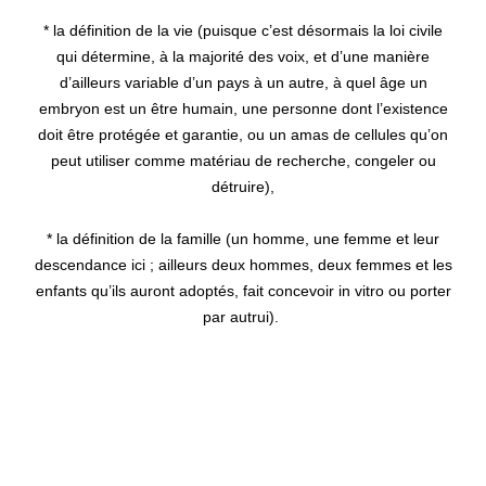
* la définition de la vie (puisque c’est désormais la loi civile
qui détermine, à la majorité des voix, et d’une manière
d’ailleurs variable d’un pays à un autre, à quel âge un
embryon est un être humain, une personne dont l’existence
doit être protégée et garantie, ou un amas de cellules qu’on
peut utiliser comme matériau de recherche, congeler ou
détruire),
* la définition de la famille (un homme, une femme et leur
descendance ici ; ailleurs deux hommes, deux femmes et les
enfants qu’ils auront adoptés, fait concevoir in vitro ou porter
par autrui).
In fine, cette évolution est en train de conduire
un certain nombre d’États démocratiques à
usurper le pouvoir de définir, à la majorité et en