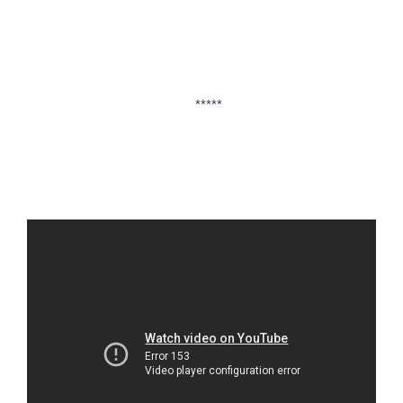
*****