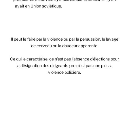
avait en Union soviétique.
Le totalitarisme se définit,
comme son nom l’indique, par la prétention de l’État à
REGENTER TOUT : la vie sociale, économique, spirituelle
tout autant que la vie politique.
Il peut le faire par la violence ou par la persuasion, le lavage
de cerveau ou la douceur apparente.
Ce qui le caractérise, ce n’est pas l’absence d’élections pour
la désignation des dirigeants ; ce n’est pas non plus la
violence policière.
C’est la contestation de toute liberté intérieure,
l
’idée qu’il
n’y a rien au-dessus de l’autorité de l’État – ni autorité
supérieure, ni principe transcendant – qui justifierait que
la personne, la famille, la communauté professionnelle
refusent une soumission inconditionnelle et totale, qu’elles
se réclament d’un ordre, d’une autorité, de principes, de
traditions sur lesquels l’État n’aurait pas de prise.