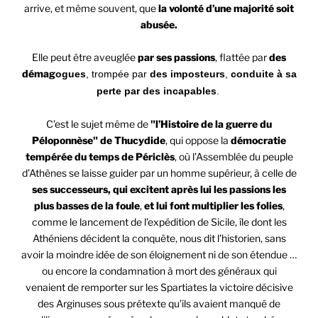
arrive, et même souvent, que
la volonté d’une majorité soit
abusée.
Elle peut être aveuglée
par ses passions
, flattée par
des
démag
ogues
, trompée par
des imposteurs
,
conduite à sa
perte par des incapables
.
C’est le sujet même de
"l’Histoire de la guerre du
Péloponnèse" de Thucydide
, qui oppose la
démocratie
tempérée du temps de Périclès
, où l’Assemblée du peuple
d’Athènes se laisse guider par un homme supérieur, à celle de
ses successeurs, qui excitent après lui les passions les
plus basses de la foule
,
et lui font multiplier les folies
,
comme le lancement de l’expédition de Sicile, île dont les
Athéniens décident la conquête, nous dit l’historien, sans
avoir la moindre idée de son éloignement ni de son étendue …
ou encore la condamnation à mort des généraux qui
venaient de remporter sur les Spartiates la victoire décisive
des Arginuses sous prétexte qu’ils avaient manqué de