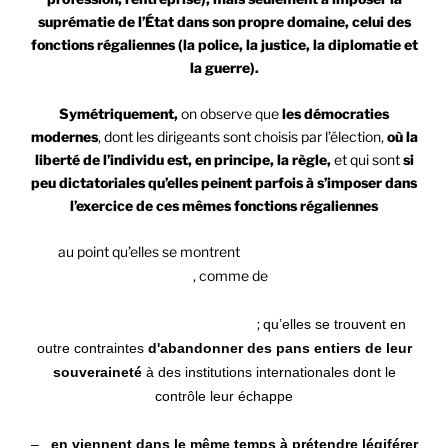
suprématie de l’État dans son propre domaine, celui des
fonctions régaliennes (la police, la justice, la diplomatie et
la guerre).
Symétriquement,
on observe que
les démocraties
modernes
, dont les dirigeants sont choisis par l’élection,
où la
liberté de l’individu est, en principe, la règle,
et qui sont
si
peu dictatoriales qu’elles peinent parfois à s’imposer dans
l’exercice de ces mêmes fonctions régaliennes
–
au point qu’elles se montrent
incapables de maîtriser
leurs propres frontières
, comme de
faire régner l’ordre et
la justice dans ce qu’on appelle des zones de non droit,
parfois même au cœur des villes
;
qu’elles se trouvent en
outre contraintes
d'abandonner des pans entiers de leur
souveraineté
à des institutions internationales dont le
contrôle leur échappe
– ,
en viennent dans le même temps à prétendre légiférer