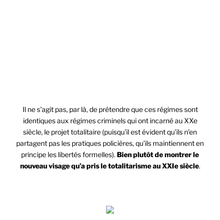
fonction d’un consensus qu’ils auront
contribué à susciter par les médias qu’ils
influencent ou qu’ils contrôlent, les frontières
du bien et le mal, ce qui me paraît constitutif
du totalitarisme.
Il ne s’agit pas, par là, de prétendre que ces régimes sont
identiques aux régimes criminels qui ont incarné au XXe
siècle, le projet totalitaire (puisqu’il est évident qu’ils n’en
partagent pas les pratiques policières, qu’ils maintiennent en
principe les libertés formelles).
Bien plutôt de montrer le
nouveau visage qu’a pris le totalitarisme au XXIe siècle
.