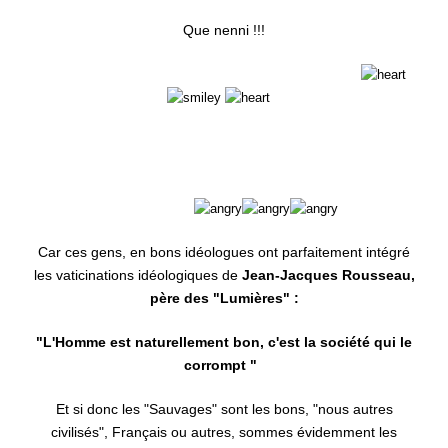
Que nenni !!!
l'Indien Gayapi, Wayana, Teko etc… Oui, c'est un
!
Le
Français Autochtone qui revendique l'Amour de sa terre
et de l'Héritage culturel de ses Ancêtres :
Non, c'est un
!!
Car ces gens, en bons idéologues ont parfaitement intégré
les vaticinations idéologiques de
Jean-Jacques Rousseau,
père des "Lumières" :
"L'Homme est naturellement bon, c'est la société qui le
corrompt "
Et si donc les "Sauvages" sont les bons, "nous autres
civilisés", Français ou autres, sommes évidemment les