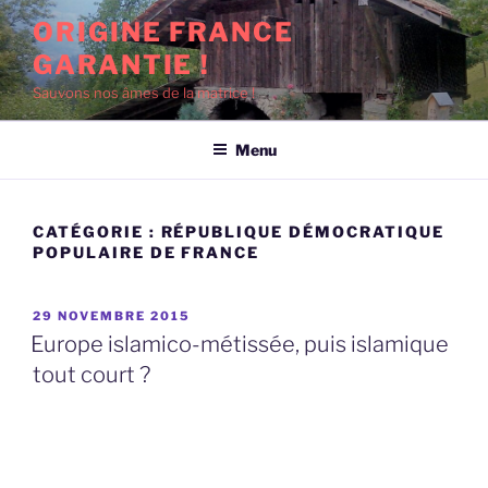
Aller
ORIGINE FRANCE
au
GARANTIE !
contenu
principal
Sauvons nos âmes de la matrice !
Menu
CATÉGORIE :
RÉPUBLIQUE DÉMOCRATIQUE
POPULAIRE DE FRANCE
PUBLIÉ
29 NOVEMBRE 2015
LE
Europe islamico-métissée, puis islamique
tout court ?