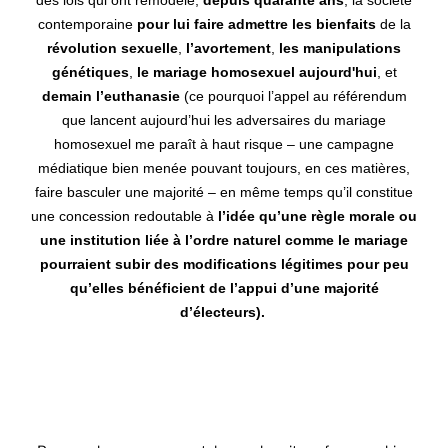
contemporaine
pour lui faire admettre les bienfaits
de la
révolution sexuelle
,
l’avortement
,
les manipulations
génétiques
,
le mariage homosexuel aujourd'hui
, et
demain l’euthanasie
(ce pourquoi l’appel au référendum
que lancent aujourd’hui les adversaires du mariage
homosexuel me paraît à haut risque – une campagne
médiatique bien menée pouvant toujours, en ces matières,
faire basculer une majorité – en même temps qu’il constitue
une concession redoutable à
l’idée qu’une règle morale ou
une institution liée à l’ordre naturel comme le mariage
pourraient subir des modifications légitimes pour peu
qu’elles bénéficient de l’appui d’une majorité
d’électeurs).
Comme le bon fonctionnement de la Monarchie était lié à
l’éducation des princes, celui de la démocratie repose en
réalité sur l’éducation des foules.