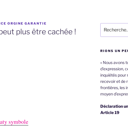
CE ORGINE GARANTIE
Recherche
peut plus être cachée !
pour
:
" et autres faux rebelles DEMASQUES par leur
RIONS UN PE
re public ! ! !
« Nous avons tou
d’expression, ce
i-dessous sont issus d'un blog pour jeunes
inquiétés pour 
r les références et je m'en excuse ….
recevoir et de 
frontières, les 
hographe sont d'origine…) :
moyen d’expres
Déclaration un
Article 19