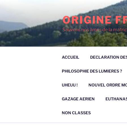
Aller
au
ORIGINE F
contenu
principal
Sauvons nos âmes de la matric
ACCUEIL
DECLARATION DES
PHILOSOPHIE DES LUMIERES ?
UHEUU !
NOUVEL ORDRE M
GAZAGE AERIEN
EUTHANAS
NON CLASSES