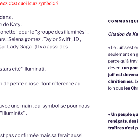
avez c'est quoi leurs symbole ?
dans .
COMMUNIQUÉ
 de Katy .
onette" pour le "groupe des illuminés" .
Citation de Ka
 : Selena gomez , Taylor Swift , 1D ,
ûr Lady Gaga . (Il y a aussi des
« Le Juif s’est
seulement en g
parce qu’à trave
devenu
un pouv
ars cité* illuminati .
juif est deven
chrétiennes.
L’
 de petite chose , font référence au
loin que
les Chr
avec une main , qui symbolise pour nous
"Illuminés" .
« Un peuple qu
renégats, des 
traîtres n’est 
est pas confirmée mais sa ferait aussi