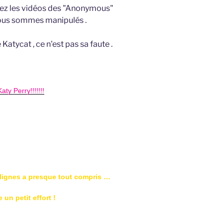
nez les vidéos des "Anonymous"
nous sommes manipulés .
Katycat , ce n'est pas sa faute .
 DE L'ARTICLE
***
s lignes a presque tout compris …
 un petit effort !