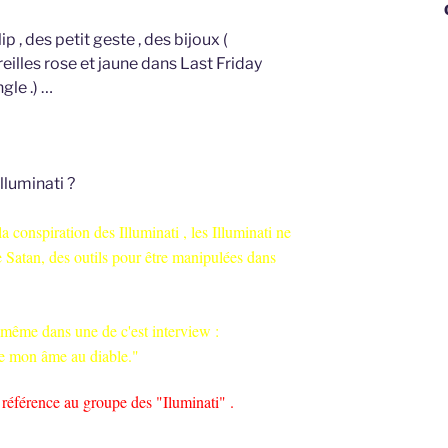
George
 , des petit geste , des bijoux (
illes rose et jaune dans Last Friday
gle .) …
lluminati ?
a conspiration des Illuminati , les Illuminati ne
 Satan, des outils pour être manipulées dans
 même dans une de c'est interview :
ue mon âme au diable."
t référence au groupe des "Iluminati" .