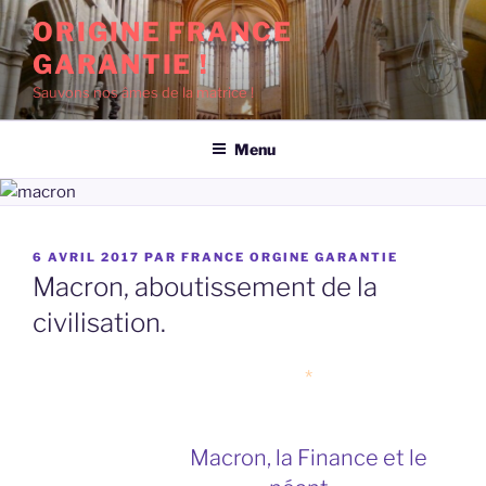
Aller
ORIGINE FRANCE
au
GARANTIE !
contenu
principal
Sauvons nos âmes de la matrice !
Menu
PUBLIÉ
6 AVRIL 2017
PAR
FRANCE ORGINE GARANTIE
LE
Macron, aboutissement de la
civilisation.
*
Macron, la Finance et le