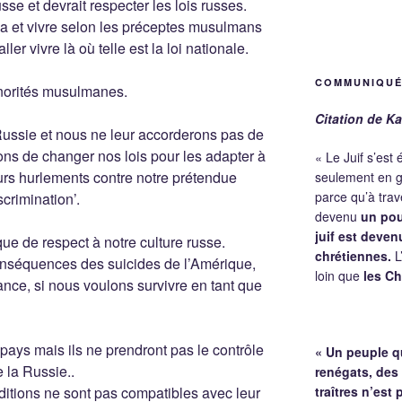
usse et devrait respecter les lois russes.
ria et vivre selon les préceptes musulmans
ler vivre là où telle est la loi nationale.
COMMUNIQUÉ
norités musulmanes.
Citation de Ka
Russie et nous ne leur accorderons pas de
ons de changer nos lois pour les adapter à
« Le Juif s’est
eurs hurlements contre notre prétendue
seulement en g
parce qu’à trave
scrimination’.
devenu
un pou
juif est deve
e de respect à notre culture russe.
chrétiennes.
L’
conséquences des suicides de l’Amérique,
loin que
les Ch
rance, si nous voulons survivre en tant que
ays mais ils ne prendront pas le contrôle
« Un peuple q
 la Russie..
renégats, des
ditions ne sont pas compatibles avec leur
traîtres n’est 