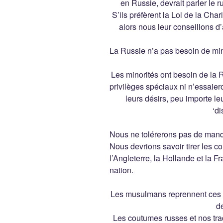
en Russie, devrait parler le r
S’ils préfèrent la Loi de la Cha
alors nous leur conseillons d’al
La Russie n’a pas besoin de mi
Les minorités ont besoin de la 
privilèges spéciaux ni n’essaier
leurs désirs, peu importe l
‘di
Nous ne tolérerons pas de manqu
Nous devrions savoir tirer les 
l’Angleterre, la Hollande et la F
nation.
Les musulmans reprennent ces p
de
Les coutumes russes et nos tra