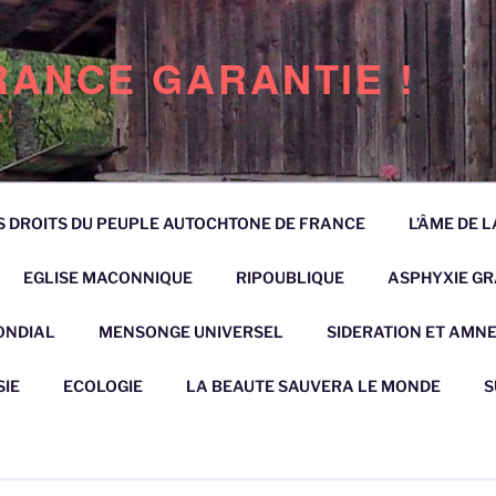
RANCE GARANTIE !
 !
S DROITS DU PEUPLE AUTOCHTONE DE FRANCE
L’ÂME DE 
EGLISE MACONNIQUE
RIPOUBLIQUE
ASPHYXIE GRA
ONDIAL
MENSONGE UNIVERSEL
SIDERATION ET AMNE
IE
ECOLOGIE
LA BEAUTE SAUVERA LE MONDE
S