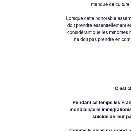
manque de culture 
Lorsque cette honorable assemb
doit prendre essentiellement en
considérant que les minorités
ne doit pas prendre en comp
C’est cl
Pendant ce temps les Franç
mondialiste et immigrationi
suicide de leur p
Comme le disait ma grand-m