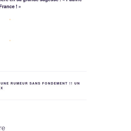
France ! »
*
*
 UNE RUMEUR SANS FONDEMENT !! UN
UX
re