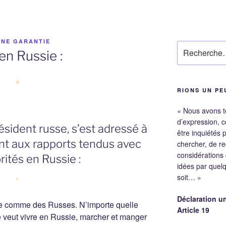
INE GARANTIE
Recherche
n Russie :
pour
:
*
RIONS UN PE
« Nous avons tou
d’expression, c
résident russe, s’est adressé à
être inquiétés 
nt aux rapports tendus avec
chercher, de re
considérations d
ités en Russie :
idées par quel
soit… »
*
Déclaration un
re comme des Russes. N’importe quelle
Article 19
le veut vivre en Russie, marcher et manger