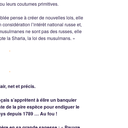
ou leurs coutumes primitives.
Georg
lée pense à créer de nouvelles lois, elle
 considération l’intérêt national russe et,
 musulmanes ne sont pas des russes, elle
te la Sharia, la loi des musulmans. »
*
*
air, net et précis.
ais s’apprêtent à élire un banquier
ste de la pire espèce pour endiguer le
ays depuis 1789 … Au fou !
ère en sa grande sagesse : « Pauvre