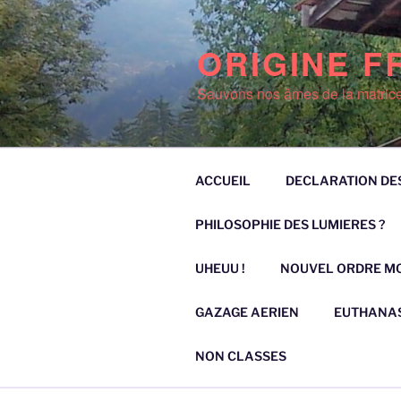
Aller
au
ORIGINE F
contenu
principal
Sauvons nos âmes de la matrice
ACCUEIL
DECLARATION DE
PHILOSOPHIE DES LUMIERES ?
UHEUU !
NOUVEL ORDRE M
GAZAGE AERIEN
EUTHANAS
NON CLASSES