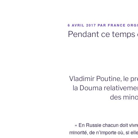
PUBLIÉ
6 AVRIL 2017
PAR
FRANCE ORG
LE
Pendant ce temps e
Vladimir Poutine, le p
la Douma relativeme
des minor
« En Russie chacun doit viv
minorité, de n’importe où, si el