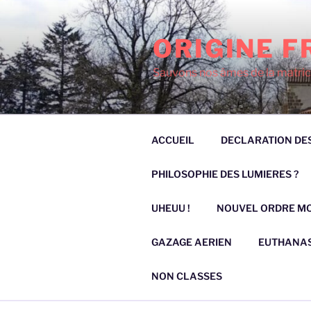
Aller
au
ORIGINE F
contenu
principal
Sauvons nos âmes de la matric
ACCUEIL
DECLARATION DES
PHILOSOPHIE DES LUMIERES ?
UHEUU !
NOUVEL ORDRE M
GAZAGE AERIEN
EUTHANAS
NON CLASSES