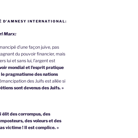
 D’AMNESY INTERNATIONAL:
rl Marx:
 émancipé d’une façon juive, pas
agnant du pouvoir financier, mais
rs lui et sans lui, l’argent est
oir mondial et l’esprit pratique
u le pragmatisme des nations
émancipation des Juifs est allée si
étiens sont devenus des Juifs. »
i élit des corrompus, des
imposteurs, des voleurs et des
pas victime !
Il est complice. »