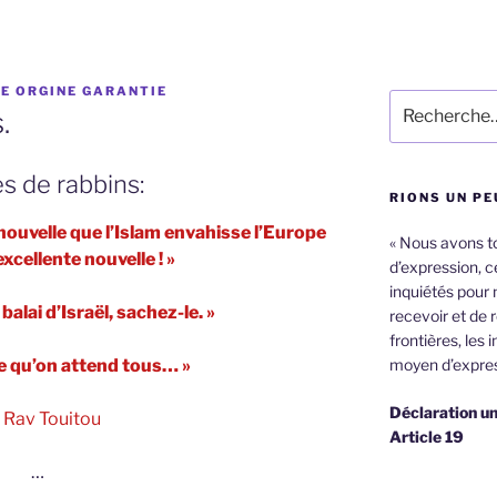
E ORGINE GARANTIE
Recherche
.
pour
:
s de rabbins:
RIONS UN PE
nouvelle que l’Islam envahisse l’Europe
« Nous avons tou
excellente nouvelle ! »
d’expression, ce
inquiétés pour 
e balai d’Israël, sachez-le. »
recevoir et de 
frontières, les 
e qu’on attend tous… »
moyen d’expres
Déclaration un
 Rav Touitou
Article 19
…