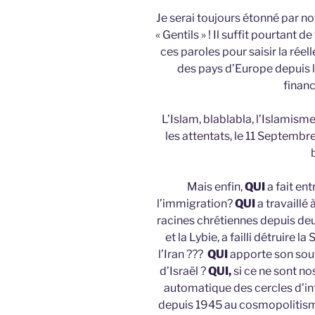
Je serai toujours étonné par n
« Gentils » ! Il suffit pourtant 
ces paroles pour saisir la réel
des pays d’Europe depuis 
finan
L’Islam, blablabla, l’Islamisme
les attentats, le 11 Septembre 
Mais enfin,
QUI
a fait ent
l’immigration?
QUI
a travaillé
racines chrétiennes depuis de
et la Lybie, a failli détruire 
l’Iran ???
QUI
apporte son souti
d’Israël ?
QUI,
si ce ne sont no
automatique des cercles d’inf
depuis 1945 au cosmopolitisme,