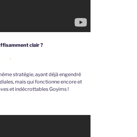
ffisamment clair ?
*
 même stratégie, ayant déjà engendré
diales, mais qui fonctionne encore et
aves et indécrottables Goyims !