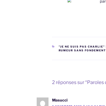
CATÉGORIES
"JE NE SUIS PAS CHARLIE" 
RUMEUR SANS FONDEMENT 
2 réponses sur “Paroles 
Masucci