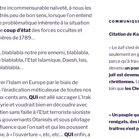
otre incommensurable naïveté, à nous les
de très peu de bon sens, lorsque l’on entend
COMMUNIQUÉ
le problématique inhérente à la situation
le
coup d’état
des forces occultes et
Citation de Ka
cières de 1789…
« Le Juif s’est
, blablabla notre pire ennemi, blablabla,
seulement en g
blablabla, l’Etat Islamique, Daesh, Isis,
parce qu’à trave
blablabla…
devenu
un pouv
juif est deven
chrétiennes.
L’
rer l’Islam en Europe par le biais de
loin que
les Chr
 à l’éradication méticuleuse de toutes nos
ux-cents ans,
QUI
est allé saccager L’Irak
la Syrie et voudrait bien en découdre avec
en sans faille à l’Etat terroriste sioniste
« Un peuple qu
s gouvernants Otanisés et sous pilotage
renégats, des 
luence que l’on sait et qui les poussent
traîtres n’est 
 à « l’ouverture », etc, etc…
QUI
enfin, a