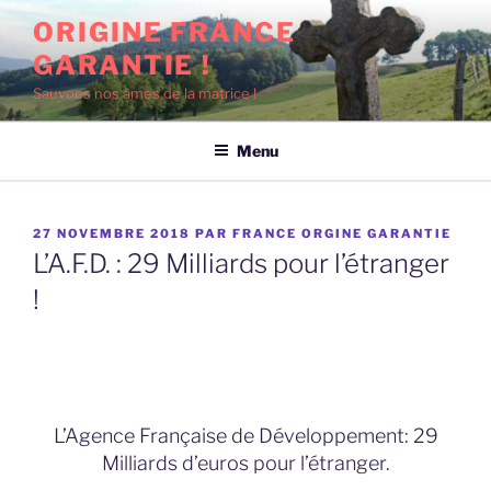
Aller
ORIGINE FRANCE
au
GARANTIE !
contenu
principal
Sauvons nos âmes de la matrice !
Menu
PUBLIÉ
27 NOVEMBRE 2018
PAR
FRANCE ORGINE GARANTIE
LE
L’A.F.D. : 29 Milliards pour l’étranger
!
L’Agence Française de Développement: 29
Milliards d’euros pour l’étranger.