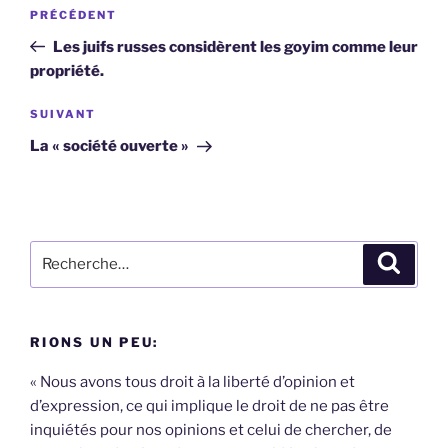
Navigation
Article
PRÉCÉDENT
de
précédent
Les juifs russes considèrent les goyim comme leur
l’article
propriété.
Article
SUIVANT
suivant
La « société ouverte »
Recherche
Recher
pour
:
RIONS UN PEU:
« Nous avons tous droit à la liberté d’opinion et
d’expression, ce qui implique le droit de ne pas être
inquiétés pour nos opinions et celui de chercher, de