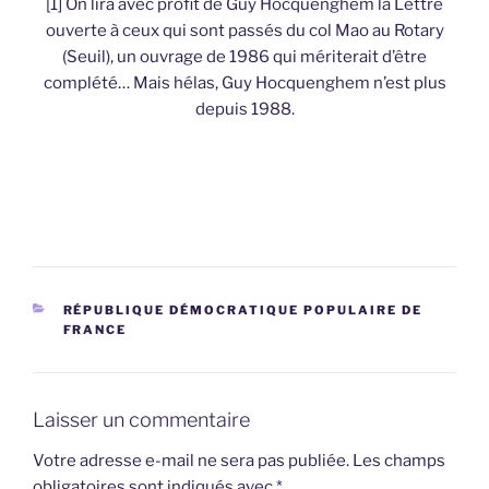
[1] On lira avec profit de Guy Hocquenghem la Lettre
ouverte à ceux qui sont passés du col Mao au Rotary
(Seuil), un ouvrage de 1986 qui mériterait d’être
complété… Mais hélas, Guy Hocquenghem n’est plus
depuis 1988.
CATÉGORIES
RÉPUBLIQUE DÉMOCRATIQUE POPULAIRE DE
FRANCE
Laisser un commentaire
Votre adresse e-mail ne sera pas publiée.
Les champs
obligatoires sont indiqués avec
*