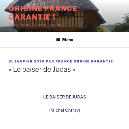
Aller
ORIGINE FRANCE
au
GARANTIE !
contenu
principal
Sauvons nos âmes de la matrice !
Menu
PUBLIÉ
31 JANVIER 2019
PAR
FRANCE ORGINE GARANTIE
LE
« Le baiser de Judas »
LE BAISER DE JUDAS
(Michel Onfray)