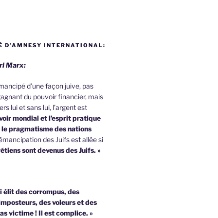
 D’AMNESY INTERNATIONAL:
rl Marx:
 émancipé d’une façon juive, pas
agnant du pouvoir financier, mais
rs lui et sans lui, l’argent est
oir mondial et l’esprit pratique
u le pragmatisme des nations
émancipation des Juifs est allée si
étiens sont devenus des Juifs. »
i élit des corrompus, des
imposteurs, des voleurs et des
pas victime !
Il est complice. »