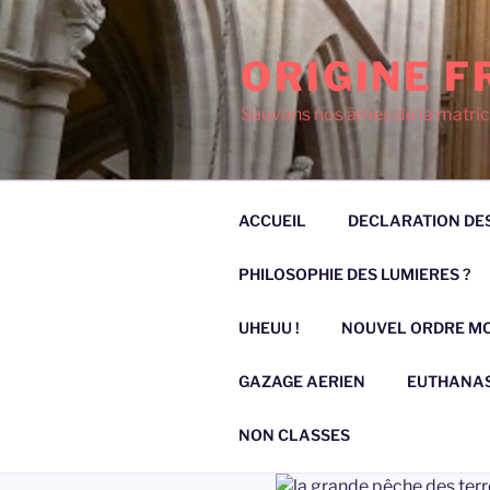
Aller
au
ORIGINE F
contenu
principal
Sauvons nos âmes de la matric
ACCUEIL
DECLARATION DES
PHILOSOPHIE DES LUMIERES ?
UHEUU !
NOUVEL ORDRE M
GAZAGE AERIEN
EUTHANAS
NON CLASSES