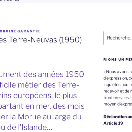
ORGINE GARANTIE
Recherche
es Terre-Neuvas (1950)
pour
:
RIONS UN PE
« Nous avons tou
ument des années 1950
d’expression, ce
ficile métier des Terre-
inquiétés pour 
recevoir et de 
ins européens, le plus
frontières, les 
partant en mer, des mois
moyen d’expres
er la Morue au large du
Déclaration un
Article 19
u de l’Islande…