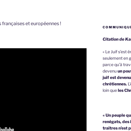
s françaises et européennes !
COMMUNIQUÉ
Citation de Ka
« Le Juif s’est
seulement en g
parce qu’à trave
devenu
un pouv
juif est deven
chrétiennes.
L’
loin que
les Chr
« Un peuple qu
renégats, des 
traîtres n’est 