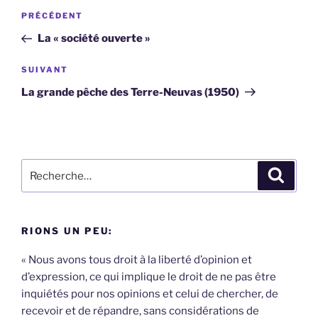
Navigation
Article
PRÉCÉDENT
de
précédent
La « société ouverte »
l’article
Article
SUIVANT
suivant
La grande pêche des Terre-Neuvas (1950)
Recherche
Recher
pour
:
RIONS UN PEU:
« Nous avons tous droit à la liberté d’opinion et
d’expression, ce qui implique le droit de ne pas être
inquiétés pour nos opinions et celui de chercher, de
recevoir et de répandre, sans considérations de