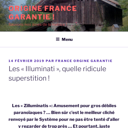
Aller
ORIGINE FRANCE
au
GARANTIE !
contenu
principal
Sauvons nos âmes de la matrice !
Menu
PUBLIÉ
14 FÉVRIER 2019
PAR
FRANCE ORGINE GARANTIE
LE
Les « Illuminati », quelle ridicule
superstition !
Les « Zilluminatis »: Amusement pour gros débiles
paranoïaques ? … Bien sûr c’est le meilleur cliché
renvoyé par le Système pour ne pas être tenté d’aller
y regarder de trop près … Et pourtant, juste