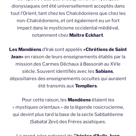
dionysiaques ont été universellement acceptés dans
tout l’Orient, tant chez les Chalcédoniens que chez les
non-Chalcédoniens, et ont également eu un fort
impact dans le mysticisme occidental médiéval,
notamment chez
Maître Eckhart
.
Les Mandéens
d’Irak sont appelés
«Chrétiens de Saint
Jean»
en raison de leurs enseignements établis par la
mission des Carmes Déchaux à Bassorah au XVIe
siècle. Souvent identifiés avec les
Sabians
,
dépositaires des enseignements occultes qui auraient
été transmis aux
Templiers
.
Pour cette raison, les
Mandéens
étaient les
« mystiques orientaux » de la légende rosicrucienne,
qui devint plus tard la base de la secte Sabbatéenne
(Sabataï Zevi) des Frères asiatiques.
Le grand-père paternel de T
hérèse d’Avila
,
Juan