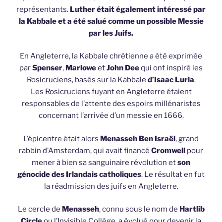
représentants.
Luther était également intéressé par
la Kabbale et a été salué comme un possible Messie
par les Juifs.
En Angleterre, la Kabbale chrétienne a été exprimée
par
Spenser
,
Marlowe
et
John Dee
qui ont inspiré les
Rosicruciens, basés sur la Kabbale
d’Isaac Luria
.
Les Rosicruciens fuyant en Angleterre étaient
responsables de l’attente des espoirs millénaristes
concernant l’arrivée d’un messie en 1666.
L’épicentre était alors
Menasseh Ben Israël
, grand
rabbin d’Amsterdam, qui avait financé
Cromwell
pour
mener à bien sa sanguinaire révolution et
son
génocide des Irlandais catholiques
. Le résultat en fut
la réadmission des juifs en Angleterre.
Le cercle de
Menasseh
, connu sous le nom de
Hartlib
Circle
ou l’Invisible Collège, a évolué pour devenir la