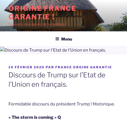
Aller
ORIGINE FRANCE
au
GARANTIE !
contenu
principal
Sauvons nos âmes de la matrice !
Menu
PUBLIÉ
10 FÉVRIER 2020
PAR
FRANCE ORGINE GARANTIE
LE
Discours de Trump sur l’Etat de
l’Union en français.
Formidable discours du président Trump ! Historique.
« The storm is coming » Q