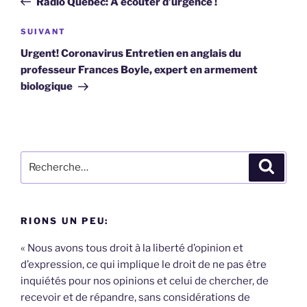
Radio Québec: A écouter d’urgence !
l’article
Article
SUIVANT
suivant
Urgent! Coronavirus Entretien en anglais du
professeur Frances Boyle, expert en armement
biologique
Recherche
Recher
pour
:
RIONS UN PEU:
« Nous avons tous droit à la liberté d’opinion et
d’expression, ce qui implique le droit de ne pas être
inquiétés pour nos opinions et celui de chercher, de
recevoir et de répandre, sans considérations de