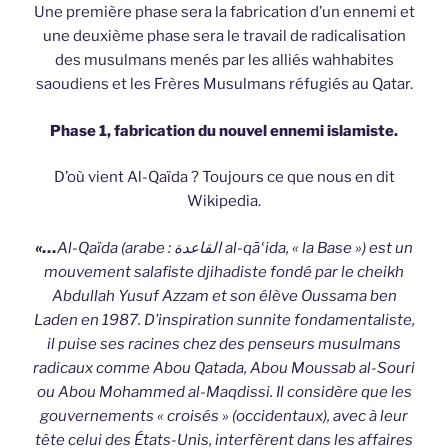
Une première phase sera la fabrication d’un ennemi et
une deuxième phase sera le travail de radicalisation
des musulmans menés par les alliés wahhabites
saoudiens et les Frères Musulmans réfugiés au Qatar.
Phase 1, fabrication du nouvel ennemi islamiste.
D’où vient Al-Qaïda ? Toujours ce que nous en dit
Wikipedia.
«…
Al-Qaïda (arabe :
al-qā
ʿ
ida, « la Base ») est un
القاعدة
mouvement salafiste djihadiste fondé par le cheikh
Abdullah Yusuf Azzam et son élève Oussama ben
Laden en 1987. D’inspiration sunnite fondamentaliste,
il puise ses racines chez des penseurs musulmans
radicaux comme Abou Qatada, Abou Moussab al-Souri
ou Abou Mohammed al-Maqdissi. Il considère que les
gouvernements « croisés » (occidentaux), avec à leur
tête celui des États-Unis, interfèrent dans les affaires