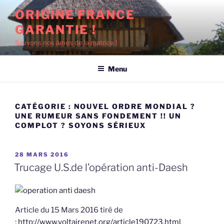
Aller
ORIGINE FRANCE
au
GARANTIE !
contenu
principal
Sauvons nos âmes de la matrice !
Menu
CATÉGORIE :
NOUVEL ORDRE MONDIAL ?
UNE RUMEUR SANS FONDEMENT !! UN
COMPLOT ? SOYONS SÉRIEUX
PUBLIÉ
28 MARS 2016
LE
Trucage U.S.de l’opération anti-Daesh
Article du 15 Mars 2016 tiré de
:
http://www.voltairenet.org/article190723.html