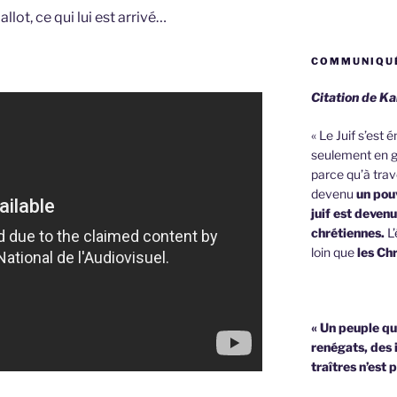
llot, ce qui lui est arrivé…
COMMUNIQUÉ
Citation de Ka
« Le Juif s’est
seulement en g
parce qu’à trave
devenu
un pouv
juif est deven
chrétiennes.
L’
loin que
les Chr
« Un peuple qu
renégats, des 
traîtres n’est 