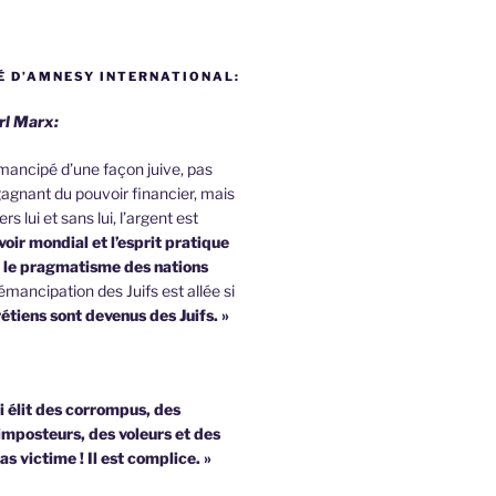
 D’AMNESY INTERNATIONAL:
rl Marx:
 émancipé d’une façon juive, pas
agnant du pouvoir financier, mais
rs lui et sans lui, l’argent est
oir mondial et l’esprit pratique
u le pragmatisme des nations
émancipation des Juifs est allée si
étiens sont devenus des Juifs. »
i élit des corrompus, des
imposteurs, des voleurs et des
pas victime !
Il est complice. »