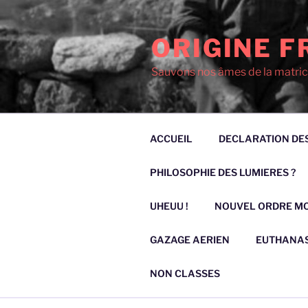
Aller
au
ORIGINE F
contenu
principal
Sauvons nos âmes de la matric
ACCUEIL
DECLARATION DES
PHILOSOPHIE DES LUMIERES ?
UHEUU !
NOUVEL ORDRE M
GAZAGE AERIEN
EUTHANAS
NON CLASSES