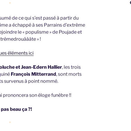
George
*
ésumé de ce qui s’est passé à partir du
ime a échappé à ses Parrains d’extrême
ejoindre le « populisme » de Poujade et
strêmedrouâââte » !
es éléments ici
oluche et Jean-Edern Hallier
, les trois
iquiné
François Mitterrand
, sont morts
ts survenus à point nommé.
i prononcera son éloge funèbre !!
 pas beau ça ?!
*