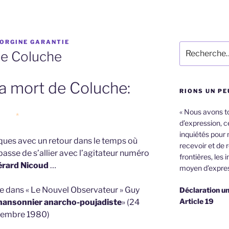
ORGINE GARANTIE
Recherche
 de Coluche
pour
:
 la mort de Coluche:
RIONS UN PE
« Nous avons tou
*
d’expression, ce
inquiétés pour 
ques avec un retour dans le temps où
recevoir et de 
asse de s’allier avec l’agitateur numéro
frontières, les 
rard Nicoud
…
moyen d’expres
re dans « Le Nouvel Observateur » Guy
Déclaration un
Article 19
hansonnier anarcho-poujadiste
» (24
embre 1980)