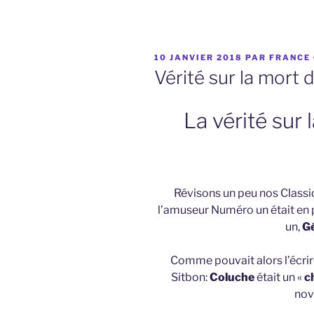
PUBLIÉ
10 JANVIER 2018
PAR
FRANCE 
LE
Vérité sur la mort
La vérité sur
Révisons un peu nos Classi
l’amuseur Numéro un était en p
un,
Gé
Comme pouvait alors l’écri
Sitbon:
Coluche
était un «
c
nov