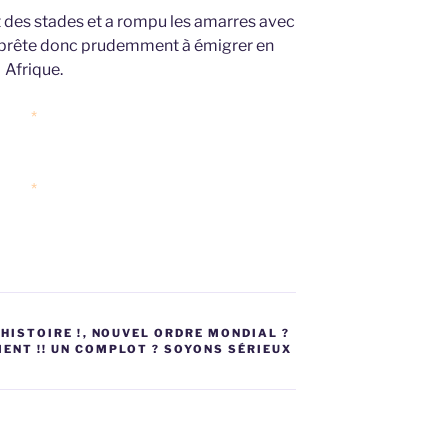
t des stades et a rompu les amarres avec
pprête donc prudemment à émigrer en
Afrique.
*
*
HISTOIRE !
,
NOUVEL ORDRE MONDIAL ?
ENT !! UN COMPLOT ? SOYONS SÉRIEUX