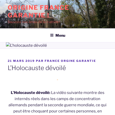
Aller
ORIGINE FRANCE
au
GARANTIE !
contenu
principal
Sauvons nos âmes de la matrice !
Menu
PUBLIÉ
21 MARS 2019
PAR
FRANCE ORGINE GARANTIE
LE
L’Holocauste dévoilé
*
L’Holocauste dévoilé:
La vidéo suivante montre des
internés réels dans les camps de concentration
allemands pendant la seconde guerre mondiale, ce qui
peut être choquant pour certaines personnes, en