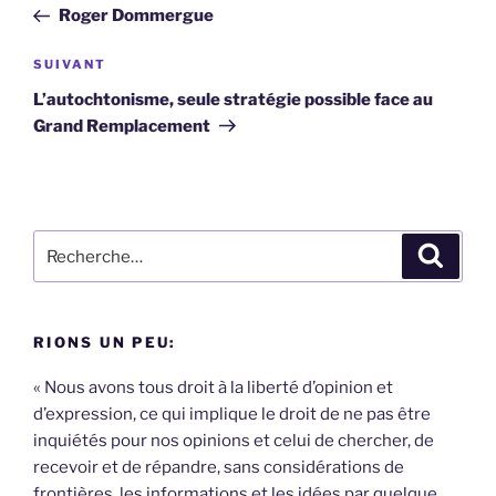
précédent
Roger Dommergue
l’article
Article
SUIVANT
suivant
L’autochtonisme, seule stratégie possible face au
Grand Remplacement
Recherche
Recher
pour
:
RIONS UN PEU:
« Nous avons tous droit à la liberté d’opinion et
d’expression, ce qui implique le droit de ne pas être
inquiétés pour nos opinions et celui de chercher, de
recevoir et de répandre, sans considérations de
frontières, les informations et les idées par quelque