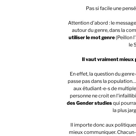
Pas si facile une pens
Attention d'abord : le messag
autour du genre, dans la co
utiliser le mot genre
(Peillon l
le 
Il vaut vraiment mieux 
En effet, la question du genre
passe pas dans la population… E
aux étudiant-e-s de multiple
personne ne croit en l'infaillib
des Gender studies
qui pourrai
la plus ja
Il importe donc aux politiques
mieux communiquer. Chacun-e à