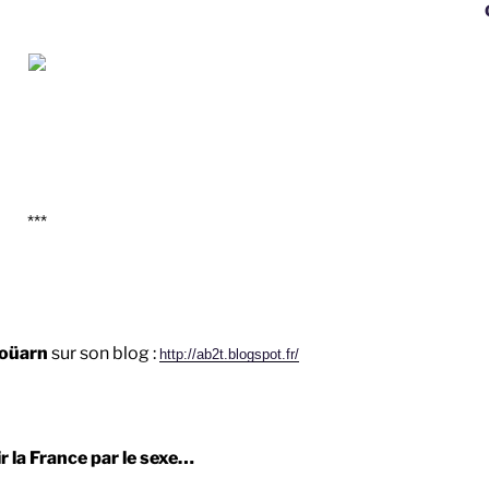
George
***
noüarn
sur son blog :
http://ab2t.blogspot.fr/
ir la France par le sexe…