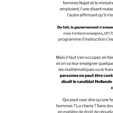
femmes Najat et le ministre
emploient, l'une disant mala
l'autre affirmant qu'il n'
De fait, le gouvernement n'avouera
,
oh ! 
mais il entend enseigner
programme (l'instruction c'est
Mais il faut s'en occuper, en fa
et on va leur enseigner quelq
les mathématiques ou le frança
personne ne peut être contre
disait le candidat Holland
Qui peut oser dire qu'une 
hommes ? La charia ? Sans dou
en matière de droit de répudiat