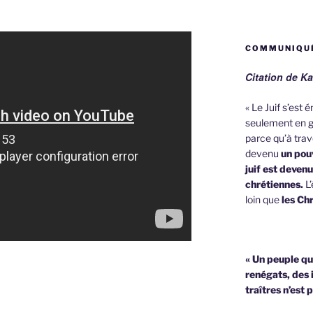
COMMUNIQUÉ
Citation de Ka
« Le Juif s’est
seulement en g
parce qu’à trave
devenu
un pouv
juif est deven
chrétiennes.
L’
loin que
les Chr
« Un peuple qu
renégats, des 
traîtres n’est 