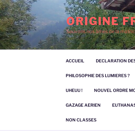
Aller
au
ORIGINE F
contenu
principal
Sauvons nos âmes de la matric
ACCUEIL
DECLARATION DES
PHILOSOPHIE DES LUMIERES ?
UHEUU !
NOUVEL ORDRE M
GAZAGE AERIEN
EUTHANAS
NON CLASSES