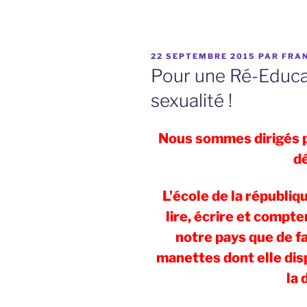
PUBLIÉ
22 SEPTEMBRE 2015
PAR
FRAN
LE
Pour une Ré-Educat
sexualité !
Nous sommes dirigés p
d
L'école de la républi
lire, écrire et compte
notre pays que de fa
manettes dont elle dis
la 