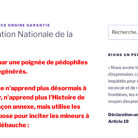
CE ORGINE GARANTIE
Recherche
ion Nationale de la
pour
:
RIONS UN PE
ar une poignée de pédophiles
« Nous avons tou
égénérés.
d’expression, ce
inquiétés pour 
que n'apprend plus désormais à
recevoir et de 
frontières, les 
r, n'apprend plus l'Histoire de
moyen d’expres
çon annexe, mais utilise les
Déclaration un
pose pour inciter les mineurs à
Article 19
débauche :