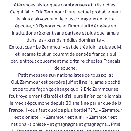
références historiques nombreuses et très riches…
Ce qui fait d’Eric Zemmour l’intellectuel probablement
le plus clairvoyant et le plus courageux de notre
époque, où l’ignorance et l’immaturité érigées en
institutions règnent sans partage et plus que jamais
dans les « grands médias dominants ».
En tout cas « Le Zemmour » est de très loin le plus suivi,
et incarne tout un courant de pensée français qui
devient tout doucement majoritaire chez les Français
de souche.
Petit message aux nationalistes de tous poils :
Oui, Zemmour est berbère juif et il ne l’a jamais caché
et de toute façon ça change quoi ? Eric Zemmour se
fout royalement d’Israël et d’ailleurs il n’en parle jamais,
le mec s’époumone depuis 30 ans à ne parler que de la
France. Il vous faut quoi de plus bordel ???… « Zemmour
est sioniste », « Zemmour est juif », « Zemmour est
national-sioniste » et gnagnagna et gnagnagna… Pitié