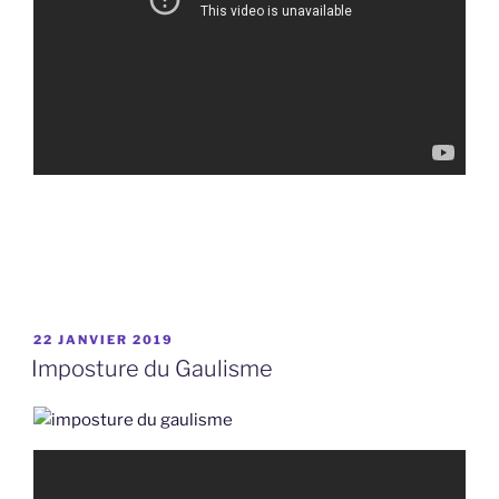
PUBLIÉ
22 JANVIER 2019
LE
Imposture du Gaulisme