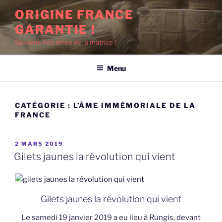
Aller
ORIGINE FRANCE
au
GARANTIE !
contenu
principal
Sauvons nos âmes de la matrice !
Menu
CATÉGORIE :
L’ÂME IMMÉMORIALE DE LA
FRANCE
PUBLIÉ
2 MARS 2019
LE
Gilets jaunes la révolution qui vient
Gilets jaunes la révolution qui vient
Le samedi 19 janvier 2019 a eu lieu à Rungis, devant