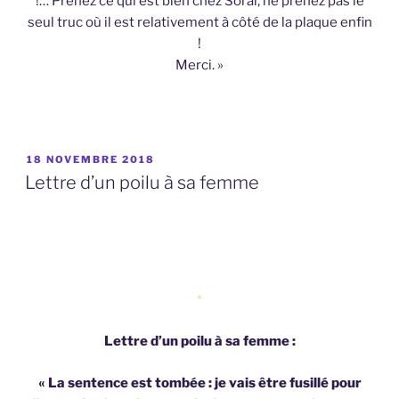
!… Prenez ce qui est bien chez Soral, ne prenez pas le
seul truc où il est relativement à côté de la plaque enfin
!
Merci. »
PUBLIÉ
18 NOVEMBRE 2018
LE
Lettre d’un poilu à sa femme
*
Lettre d’un poilu à sa femme :
« La sentence est tombée : je vais être fusillé pour